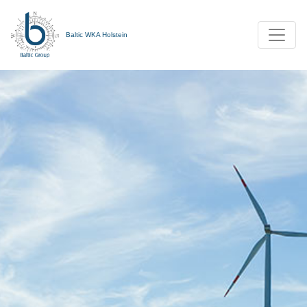
Toggle
Baltic WKA Holstein