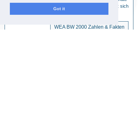
Version (CCV) und Hot-Climate-Version (HCV) eignet sich
Got it
die...
WEA BW 2000 Zahlen & Fakten
Bereiche
Windkraftanlagen
Karriere
Referenzen
Rechtliches
Kontakt
AGB
Datenschutz